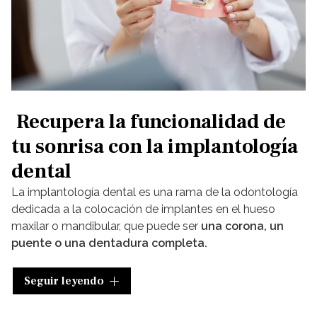
Recupera la funcionalidad de
tu sonrisa con la implantología
dental
La
implantología dental es una rama de la odontología
dedicada a la colocación de implantes en el hueso
maxilar o mandibular, que puede ser
una corona, un
puente o una dentadura completa.
En
Pío Vila Ayán Ortodoncia
somos especialistas en
Seguir leyendo
implantología dental en Lugo y Monforte y ofrecemos
soluciones duraderas y eficaces
para quienes han