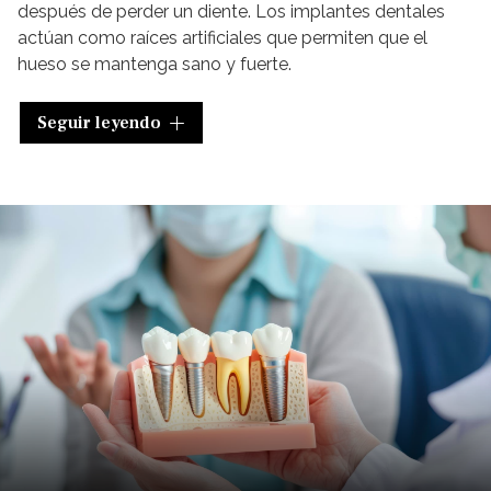
después de perder un diente. Los implantes dentales
actúan como raíces artificiales que permiten que el
hueso se mantenga sano y fuerte.
Otra razón es que son altamente recomendados como
Seguir leyendo
alternativa a los puentes dentales
o dentaduras
removibles. A diferencia de estos, los implantes no
necesitan apoyo de los dientes adyacentes, lo que
significa que no es necesario desgastar piezas sanas
para colocarlos.