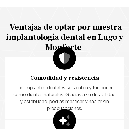
perdido uno o varios dientes o presentan dientes
dañados que ya no pueden ser reparados. Nuestro
objetivo es mejorar la funcionalidad y la estética de la
dentadura, además de restaurar su capacidad para
Ventajas de optar por nuestra
masticar y hablar correctamente.
Contáctanos
para
implantología dental en Lugo y
encontrar tu solución.
Monforte
Comodidad y resistencia
Los implantes dentales se sienten y funcionan
como dientes naturales. Gracias a su durabilidad
y estabilidad, podrás masticar y hablar sin
preocupaciones.