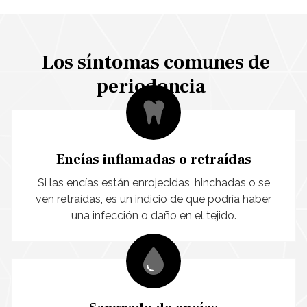
dientes. Por ello, en Pío Vila Ayán Ortodoncia ofrecemos
tratamientos de periodoncia en Monforte y Lugo
para asegurar la salud a largo plazo de las encías y el
hueso dental. Además, también ofrecemos
endodoncia
,
Los síntomas comunes de
que se centra en el tratamiento de las infecciones del
periodoncia
interior del diente.
Encías inflamadas o retraídas
Si las encías están enrojecidas, hinchadas o se
ven retraídas, es un indicio de que podría haber
una infección o daño en el tejido.