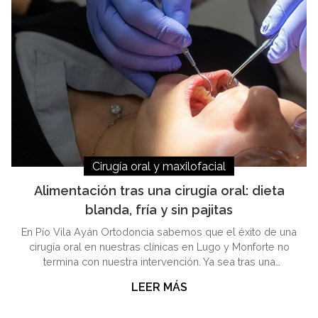
Cirugía oral y maxilofacial
Alimentación tras una cirugía oral: dieta
blanda, fría y sin pajitas
En Pío Vila Ayán Ortodoncia sabemos que el éxito de una
cirugía oral en nuestras clínicas en Lugo y Monforte no
termina con nuestra intervención. Ya sea tras una
extracción dental, la colocación de implantes o una
LEER MÁS
cirugía de frenillo, el periodo de recuperación es crucial
para garantizar una cicatrización rápida y evitar