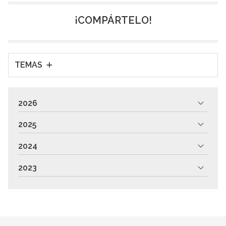
complicaciones como infecciones o inflamaciones
excesivas. Uno de los pilares fundamentales de este
¡COMPÁRTELO!
postoperatorio es, sin duda, la alimentación. Lo que
comes (y cómo lo comes)...
TEMAS
2026
2025
2024
2023