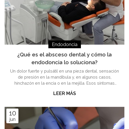
Endodoncia
¿Qué es el absceso dental y cómo la
endodoncia lo soluciona?
Un dolor fuerte y pulsátil en una pieza dental, sensación
de presión en la mandíbula y, en algunos casos,
hinchazón en la encía o en la mejilla. Esos síntomas
juntos describen con bastante precisión lo que es un
LEER MÁS
absceso dental, una de las situaciones más incómodas
—y urgentes— que puede vivir cualquier paciente. ¿No
tienes muy claro todavía de qué te estamos hablando?
10
No hay problema: desde la Clínica Pío Vila Ayán, tus
jun
clínicas dentales en Lugo y Monforte de Lemos, te
podemos dar muchos más det...