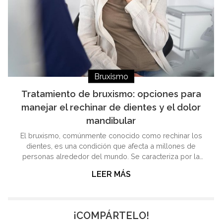
Bruxismo
Tratamiento de bruxismo: opciones para
manejar el rechinar de dientes y el dolor
mandibular
El bruxismo, comúnmente conocido como rechinar los
dientes, es una condición que afecta a millones de
personas alrededor del mundo. Se caracteriza por la
fricción involuntaria de los dientes, ya sea durante el día
LEER MÁS
o la noche, lo que puede ocasionar diversos problemas
de salud bucal y facial. En este artículo, desde Clínica Pío
Vila Ayán, clínicas dentales en Lugo y Monforte,
exploraremos en profundidad el bruxismo, desde sus
¡COMPÁRTELO!
causas y síntomas hasta sus posibles tratamientos.