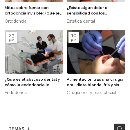
Mitos sobre fumar con
¿Existe algún dolor o
ortodoncia invisible: ¿Qué le
sensibilidad con los
pasa a mis alineadores?
tratamientos de estética
Ortodoncia
Estética dental
dental?
23
10
jun
jun
¿Qué es el absceso dental y
Alimentación tras una cirugía
cómo la endodoncia lo
oral: dieta blanda, fría y sin
soluciona?
pajitas
Endodoncia
Cirugía oral y maxilofacial
TEMAS