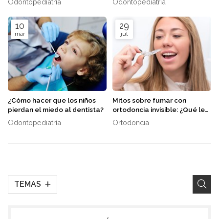
Odontopediatría
Odontopediatría
10
29
mar
jul
¿Cómo hacer que los niños
Mitos sobre fumar con
pierdan el miedo al dentista?
ortodoncia invisible: ¿Qué le
pasa a mis alineadores?
Odontopediatría
Ortodoncia
TEMAS