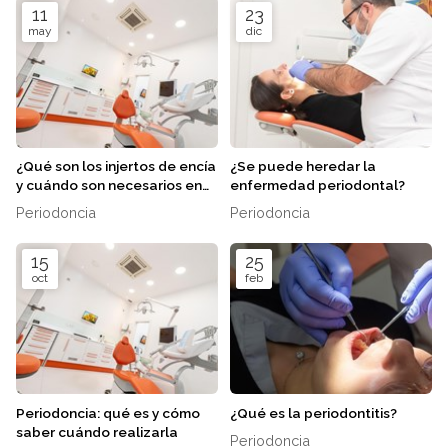
11
23
may
dic
¿Qué son los injertos de encía
¿Se puede heredar la
y cuándo son necesarios en
enfermedad periodontal?
periodoncia?
Periodoncia
Periodoncia
15
25
oct
feb
Periodoncia: qué es y cómo
¿Qué es la periodontitis?
saber cuándo realizarla
Periodoncia